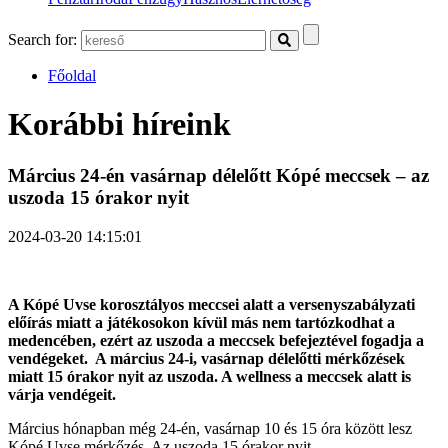
Search for:
Főoldal
Korábbi híreink
Március 24-én vasárnap délelőtt Kópé meccsek – az
uszoda 15 órakor nyit
2024-03-20 14:15:01
A Kópé Uvse korosztályos meccsei alatt a versenyszabályzati
előírás miatt a játékosokon kívül más nem tartózkodhat a
medencében, ezért az uszoda a meccsek befejeztével fogadja a
vendégeket. A március 24-i, vasárnap délelőtti mérkőzések
miatt 15 órakor nyit az uszoda. A wellness a meccsek alatt is
várja vendégeit.
Március hónapban még 24-én, vasárnap 10 és 15 óra között lesz
Kópé Uvse mérkőzés. Az uszoda 15 órakor nyit.