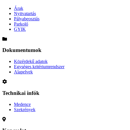
Árak
Nyitvatartás
Pályabeosztás
Parkoló
GYIK
Dokumentumok
Közérdekű adatok
Egységes kritériumrendszer
Alapelvek
Technikai infók
Medence
Szekrények