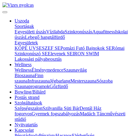
Uszoda
Sportágak
Egyesületi úszás
Vízilabda
Szinkronúszás
Aquafitness
Iskolai
úszás
Lebegő hangtálfürdő
Egyesületek
KÓPÉ UVSE
SZEF SE
Pomázi Futó Bajnokok SE
Római
Szinkronúszó SE
Elevenek SE
IRON SWIM
Lakossági pályabeosztás
Wellness
Wellness
Élménymedence
Szaunavilág
Bioszauna
Finn
szauna
Infraszauna
Jégbarlang
Mesterszauna
Sószoba
Szaunaprogramok
Gőzfürdő
Bowling/Biliárd
Postás strand
Szolgáltatások
Szépségszalon
Szilvanilla Süti Bár
Dentál Ház
fogorvos
Gyermek fogszabályozás
Madách Táncművészeti
stúdió
Nyitvatartás
Kapcsolat
Pénztár
Iroda
Pénzügy
Hasznos
Elérhetőség