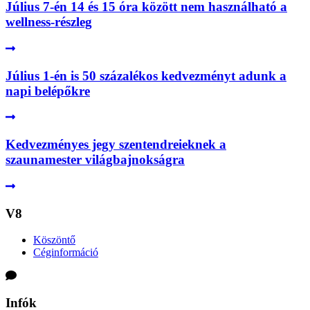
Július 7-én 14 és 15 óra között nem használható a
wellness-részleg
Július 1-én is 50 százalékos kedvezményt adunk a
napi belépőkre
Kedvezményes jegy szentendreieknek a
szaunamester világbajnokságra
V8
Köszöntő
Céginformáció
Infók