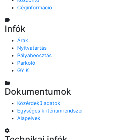
Köszöntő
Céginformáció
Infók
Árak
Nyitvatartás
Pályabeosztás
Parkoló
GYIK
Dokumentumok
Közérdekű adatok
Egységes kritériumrendszer
Alapelvek
Technikai infók