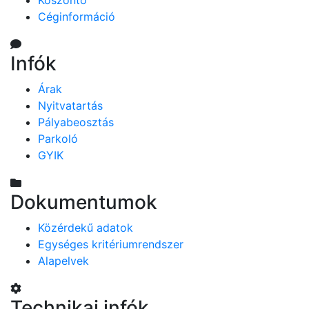
Köszöntő
Céginformáció
Infók
Árak
Nyitvatartás
Pályabeosztás
Parkoló
GYIK
Dokumentumok
Közérdekű adatok
Egységes kritériumrendszer
Alapelvek
Technikai infók