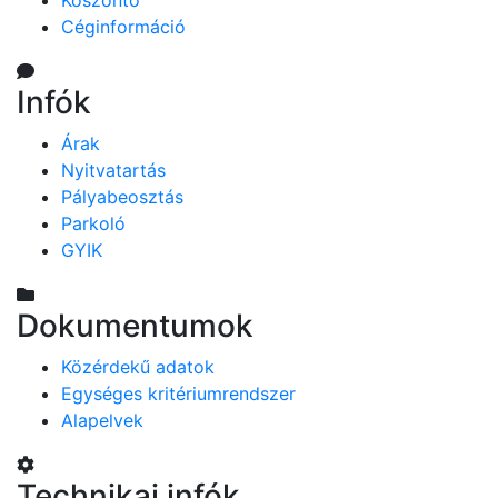
Köszöntő
Céginformáció
Infók
Árak
Nyitvatartás
Pályabeosztás
Parkoló
GYIK
Dokumentumok
Közérdekű adatok
Egységes kritériumrendszer
Alapelvek
Technikai infók