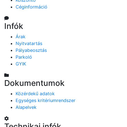
Köszöntő
Céginformáció
Infók
Árak
Nyitvatartás
Pályabeosztás
Parkoló
GYIK
Dokumentumok
Közérdekű adatok
Egységes kritériumrendszer
Alapelvek
Technikai infók