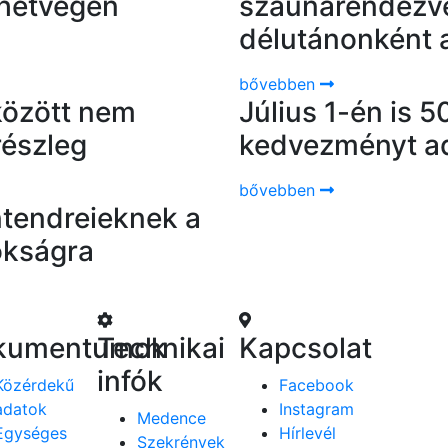
hétvégén
szaunarendezvé
délutánonként 
bővebben
 között nem
Július 1-én is 
részleg
kedvezményt ad
bővebben
tendreieknek a
okságra
kumentumok
Technikai
Kapcsolat
infók
Közérdekű
Facebook
adatok
Instagram
Medence
Egységes
Hírlevél
Szekrények