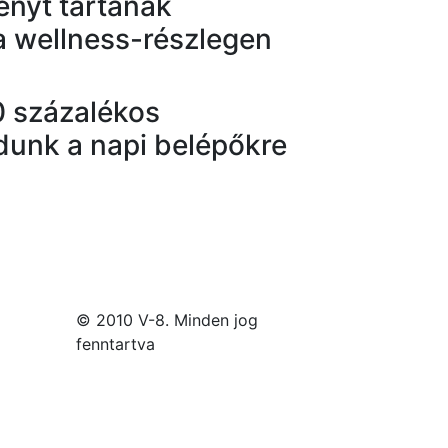
nyt tartanak
a wellness-részlegen
50 százalékos
unk a napi belépőkre
© 2010 V-8. Minden jog
fenntartva