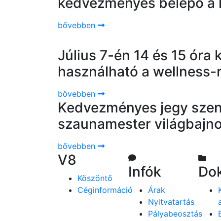
kedvezményes belépő a 
bővebben
Július 7-én 14 és 15 óra
használható a wellness-
bővebben
Kedvezményes jegy szen
szaunamester világbajn
bővebben
V8
Infók
Do
Köszöntő
Céginformáció
Árak
Nyitvatartás
Pályabeosztás