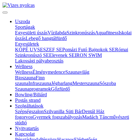
Uszoda
Sportágak
Egyesületi úszás
Vízilabda
Szinkronúszás
Aquafitness
Iskolai
úszás
Lebegő hangtálfürdő
Egyesületek
KÓPÉ UVSE
SZEF SE
Pomázi Futó Bajnokok SE
Római
Szinkronúszó SE
Elevenek SE
IRON SWIM
Lakossági pályabeosztás
Wellness
Wellness
Élménymedence
Szaunavilág
Bioszauna
Finn
szauna
Infraszauna
Jégbarlang
Mesterszauna
Sószoba
Szaunaprogramok
Gőzfürdő
Bowling/Biliárd
Postás strand
Szolgáltatások
Szépségszalon
Szilvanilla Süti Bár
Dentál Ház
fogorvos
Gyermek fogszabályozás
Madách Táncművészeti
stúdió
Nyitvatartás
Kapcsolat
Pénztár
Iroda
Pénzügy
Hasznos
Elérhetőség