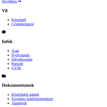
bővebben
V8
Köszöntő
Céginformáció
Infók
Árak
Nyitvatartás
Pályabeosztás
Parkoló
GYIK
Dokumentumok
Közérdekű adatok
Egységes kritériumrendszer
Alapelvek