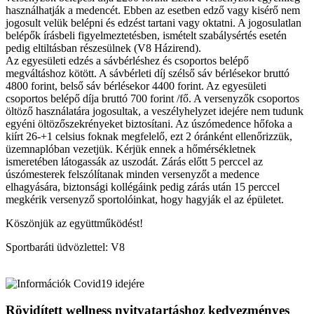
használhatják a medencét. Ebben az esetben edző vagy kisérő nem
jogosult velük belépni és edzést tartani vagy oktatni. A jogosulatlan
belépők írásbeli figyelmeztetésben, ismételt szabálysértés esetén
pedig eltiltásban részesülnek (V8 Házirend).
Az egyesületi edzés a sávbérléshez és csoportos belépő
megváltáshoz kötött. A sávbérleti díj szélső sáv bérlésekor bruttó
4800 forint, belső sáv bérlésekor 4400 forint. Az egyesületi
csoportos belépő díja bruttó 700 forint /fő. A versenyzők csoportos
öltöző használatára jogosultak, a veszélyhelyzet idejére nem tudunk
egyéni öltözőszekrényeket biztosítani. Az úszómedence hőfoka a
kiírt 26-+1 celsius foknak megfelelő, ezt 2 óránként ellenőrizzük,
üzemnaplóban vezetjük. Kérjük ennek a hőmérsékletnek
ismeretében látogassák az uszodát. Zárás előtt 5 perccel az
úszómesterek felszólítanak minden versenyzőt a medence
elhagyására, biztonsági kollégáink pedig zárás után 15 perccel
megkérik versenyző sportolóinkat, hogy hagyják el az épületet.
Köszönjük az együttműködést!
Sportbaráti üdvözlettel: V8
Rövidített wellness nyitvatartáshoz kedvezményes