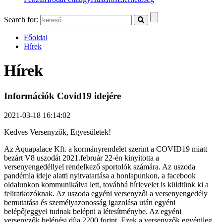
Search for:
Főoldal
Hírek
Hírek
Információk Covid19 idejére
2021-03-18 16:14:02
Kedves Versenyzők, Egyesületek!
Az Aquapalace Kft. a kormányrendelet szerint a COVID19 miatt
bezárt V8 uszodát 2021.február 22-én kinyitotta a
versenyengedéllyel rendelkező sportolók számára. Az uszoda
pandémia ideje alatti nyitvatartása a honlapunkon, a facebook
oldalunkon kommunikálva lett, továbbá hírlevelet is küldtünk ki a
feliratkozóknak. Az uszoda egyéni versenyzői a versenyengedély
bemutatása és személyazonosság igazolása után egyéni
belépőjeggyel tudnak belépni a létesítménybe. Az egyéni
versenyzők belépési díja 2200 forint. Ezek a versenyzők egyénileg