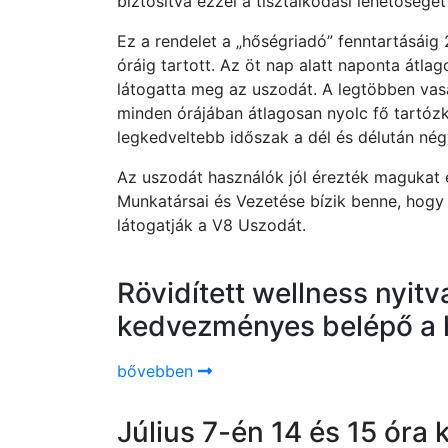
biztosítva ezzel a tisztálkodási lehetőséget 
Ez a rendelet a „hőségriadó” fenntartásáig
óráig tartott. Az öt nap alatt naponta átla
látogatta meg az uszodát. A legtöbben vasá
minden órájában átlagosan nyolc fő tartóz
legkedveltebb időszak a dél és délután négy
Az uszodát használók jól érezték magukat
Munkatársai és Vezetése bízik benne, hogy
látogatják a V8 Uszodát.
Rövidített wellness nyit
kedvezményes belépő a 
bővebben
Július 7-én 14 és 15 óra