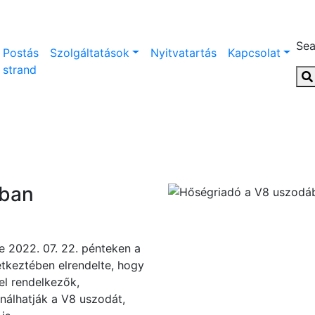
Sea
Postás
Szolgáltatások
Nyitvatartás
Kapcsolat
strand
ában
e 2022. 07. 22. pénteken a
etkeztében elrendelte, hogy
el rendelkezők,
nálhatják a V8 uszodát,