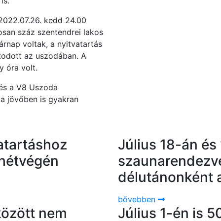
is.
 2022.07.26. kedd 24.00
gosan száz szentendrei lakos
rnap voltak, a nyitvatartás
kodott az uszodában. A
 óra volt.
 és a V8 Uszoda
 a jövőben is gyakran
vatartáshoz
Július 18-án és
hétvégén
szaunarendezvé
délutánonként 
bővebben
 között nem
Július 1-én is 