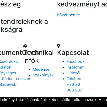
részleg
kedvezményt ad
bővebben
tendreieknek a
okságra
kumentumok
Technikai
Kapcsolat
infók
Közérdekű
Facebook
adatok
Instagram
Medence
Egységes
Hírlevél
Szekrények
kritériumrendszer
Telefon:
Alapelvek
+36 26
300 207
ói élmény fokozásának érdekében sütiket alkalmazunk. A h