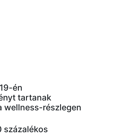
 19-én
nyt tartanak
a wellness-részlegen
50 százalékos