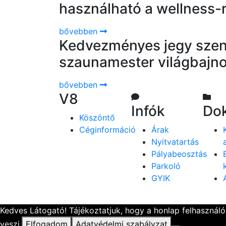
használható a wellness-
bővebben
Kedvezményes jegy szen
szaunamester világbajn
bővebben
V8
Infók
Do
Köszöntő
Céginformáció
Árak
Nyitvatartás
Pályabeosztás
Parkoló
GYIK
Kedves Látogató! Tájékoztatjuk, hogy a honlap felhasznál
veszi.
Elfogadom
Adatvédelmi szabályzat