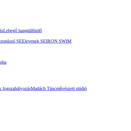
ás
Lebegő hangtálfürdő
kronúszó SE
Elevenek SE
IRON SWIM
oba
 fogszabályozás
Madách Táncművészeti stúdió