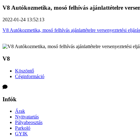
V8 Autókozmetika, mosó felhívás ajánlattételre versen
2022-01-24 13:52:13
V8 Autókozmetika, mosó felhívás ajánlattételre versenyeztetési eljárá
V8
Köszöntő
Céginformáció
Infók
Árak
Nyitvatartás
Pályabeosztás
Parkoló
GYIK