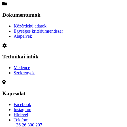
Dokumentumok
Közérdekű adatok
Egységes kritériumrendszer
Alapelvek
Technikai infók
Medence
Szekrények
Kapcsolat
Facebook
Instagram
Hírlevél
Telefon:
+36 26 300 207