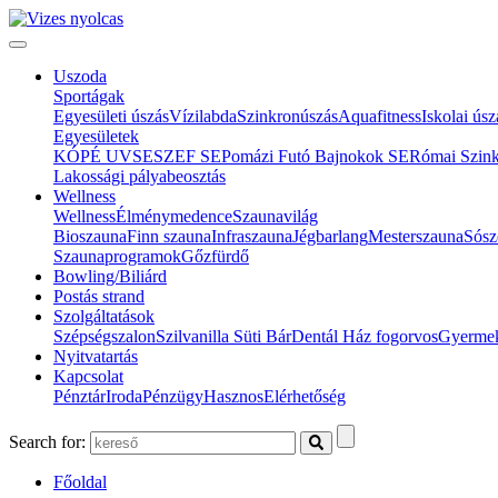
Uszoda
Sportágak
Egyesületi úszás
Vízilabda
Szinkronúszás
Aquafitness
Iskolai úsz
Egyesületek
KÓPÉ UVSE
SZEF SE
Pomázi Futó Bajnokok SE
Római Szin
Lakossági pályabeosztás
Wellness
Wellness
Élménymedence
Szaunavilág
Bioszauna
Finn szauna
Infraszauna
Jégbarlang
Mesterszauna
Sósz
Szaunaprogramok
Gőzfürdő
Bowling/Biliárd
Postás strand
Szolgáltatások
Szépségszalon
Szilvanilla Süti Bár
Dentál Ház fogorvos
Gyermek
Nyitvatartás
Kapcsolat
Pénztár
Iroda
Pénzügy
Hasznos
Elérhetőség
Search for:
Főoldal