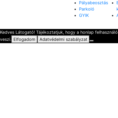
Pályabeosztás
Parkoló
GYIK
Kedves Látogató! Tájékoztatjuk, hogy a honlap felhasznál
veszi.
Elfogadom
Adatvédelmi szabályzat