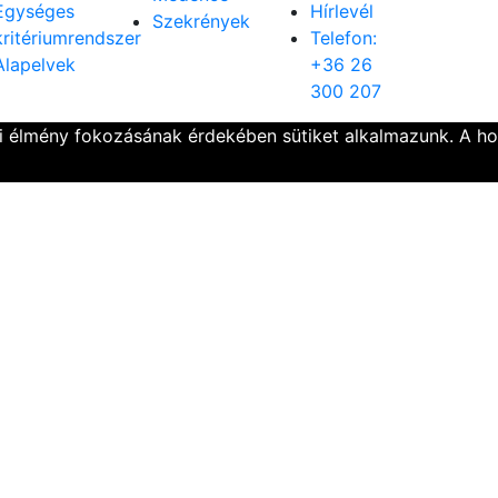
Egységes
Hírlevél
Szekrények
kritériumrendszer
Telefon:
Alapelvek
+36 26
300 207
ói élmény fokozásának érdekében sütiket alkalmazunk. A h