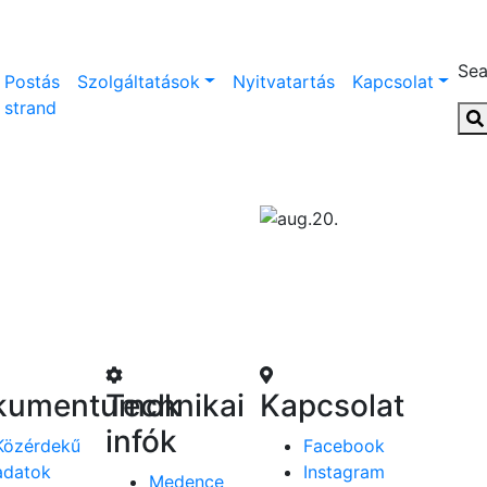
Sea
Postás
Szolgáltatások
Nyitvatartás
Kapcsolat
strand
kumentumok
Technikai
Kapcsolat
infók
Közérdekű
Facebook
adatok
Instagram
Medence