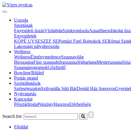
Uszoda
Sportágak
Egyesületi úszás
Vízilabda
Szinkronúszás
Aquafitness
Iskolai úsz
Egyesületek
KÓPÉ UVSE
SZEF SE
Pomázi Futó Bajnokok SE
Római Szin
Lakossági pályabeosztás
Wellness
Wellness
Élménymedence
Szaunavilág
Bioszauna
Finn szauna
Infraszauna
Jégbarlang
Mesterszauna
Sósz
Szaunaprogramok
Gőzfürdő
Bowling/Biliárd
Postás strand
Szolgáltatások
Szépségszalon
Szilvanilla Süti Bár
Dentál Ház fogorvos
Gyermek
Nyitvatartás
Kapcsolat
Pénztár
Iroda
Pénzügy
Hasznos
Elérhetőség
Search for:
Főoldal