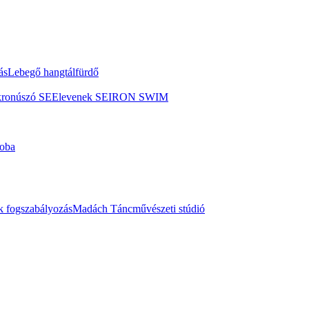
ás
Lebegő hangtálfürdő
kronúszó SE
Elevenek SE
IRON SWIM
oba
 fogszabályozás
Madách Táncművészeti stúdió