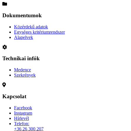
Dokumentumok
Közérdekű adatok
Egységes kritériumrendszer
Alapelvek
Technikai infók
Medence
Szekrények
Kapcsolat
Facebook
Instagram
Hírlevél
Telefon:
+36 26 300 207