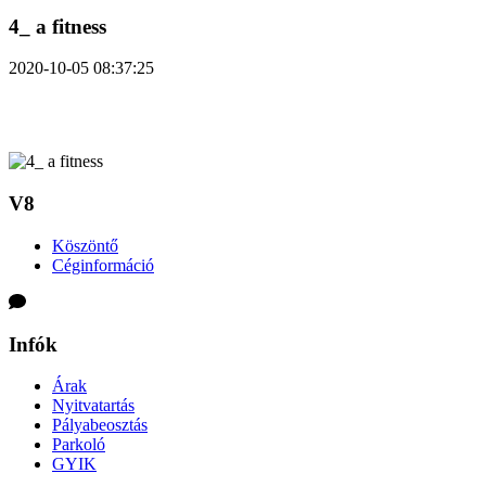
4_ a fitness
2020-10-05 08:37:25
V8
Köszöntő
Céginformáció
Infók
Árak
Nyitvatartás
Pályabeosztás
Parkoló
GYIK