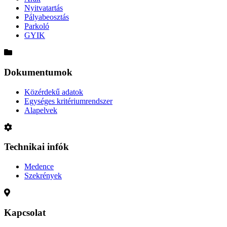
Nyitvatartás
Pályabeosztás
Parkoló
GYIK
Dokumentumok
Közérdekű adatok
Egységes kritériumrendszer
Alapelvek
Technikai infók
Medence
Szekrények
Kapcsolat