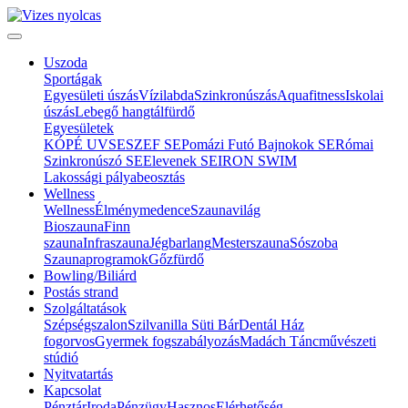
Uszoda
Sportágak
Egyesületi úszás
Vízilabda
Szinkronúszás
Aquafitness
Iskolai
úszás
Lebegő hangtálfürdő
Egyesületek
KÓPÉ UVSE
SZEF SE
Pomázi Futó Bajnokok SE
Római
Szinkronúszó SE
Elevenek SE
IRON SWIM
Lakossági pályabeosztás
Wellness
Wellness
Élménymedence
Szaunavilág
Bioszauna
Finn
szauna
Infraszauna
Jégbarlang
Mesterszauna
Sószoba
Szaunaprogramok
Gőzfürdő
Bowling/Biliárd
Postás strand
Szolgáltatások
Szépségszalon
Szilvanilla Süti Bár
Dentál Ház
fogorvos
Gyermek fogszabályozás
Madách Táncművészeti
stúdió
Nyitvatartás
Kapcsolat
Pénztár
Iroda
Pénzügy
Hasznos
Elérhetőség