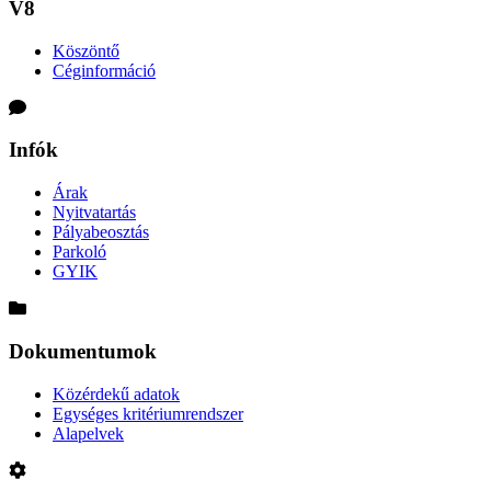
V8
Köszöntő
Céginformáció
Infók
Árak
Nyitvatartás
Pályabeosztás
Parkoló
GYIK
Dokumentumok
Közérdekű adatok
Egységes kritériumrendszer
Alapelvek