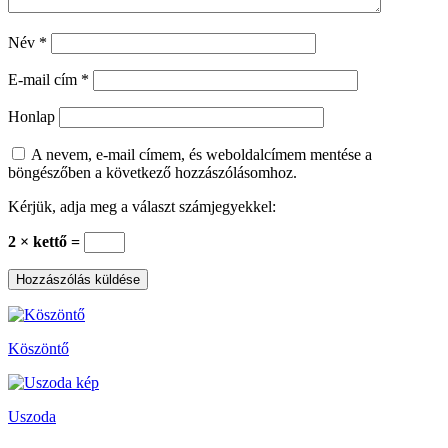
Név
*
E-mail cím
*
Honlap
A nevem, e-mail címem, és weboldalcímem mentése a
böngészőben a következő hozzászólásomhoz.
Kérjük, adja meg a választ számjegyekkel:
2 × kettő =
Köszöntő
Uszoda