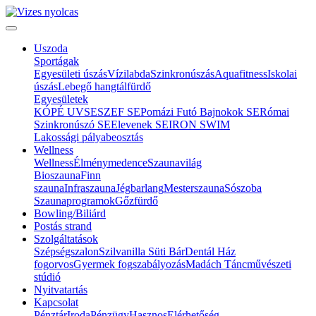
Uszoda
Sportágak
Egyesületi úszás
Vízilabda
Szinkronúszás
Aquafitness
Iskolai
úszás
Lebegő hangtálfürdő
Egyesületek
KÓPÉ UVSE
SZEF SE
Pomázi Futó Bajnokok SE
Római
Szinkronúszó SE
Elevenek SE
IRON SWIM
Lakossági pályabeosztás
Wellness
Wellness
Élménymedence
Szaunavilág
Bioszauna
Finn
szauna
Infraszauna
Jégbarlang
Mesterszauna
Sószoba
Szaunaprogramok
Gőzfürdő
Bowling/Biliárd
Postás strand
Szolgáltatások
Szépségszalon
Szilvanilla Süti Bár
Dentál Ház
fogorvos
Gyermek fogszabályozás
Madách Táncművészeti
stúdió
Nyitvatartás
Kapcsolat
Pénztár
Iroda
Pénzügy
Hasznos
Elérhetőség