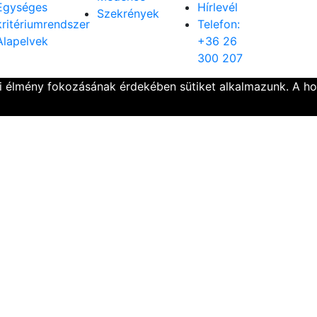
Egységes
Hírlevél
Szekrények
kritériumrendszer
Telefon:
Alapelvek
+36 26
300 207
ói élmény fokozásának érdekében sütiket alkalmazunk. A h