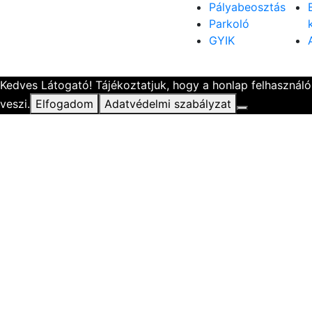
Pályabeosztás
Parkoló
GYIK
Kedves Látogató! Tájékoztatjuk, hogy a honlap felhasznál
veszi.
Elfogadom
Adatvédelmi szabályzat