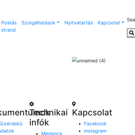
Sea
Postás
Szolgáltatások
Nyitvatartás
Kapcsolat
strand
kumentumok
Technikai
Kapcsolat
infók
Közérdekű
Facebook
adatok
Instagram
Medence