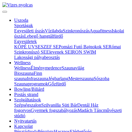
Uszoda
Sportágak
Egyesületi úszás
Vízilabda
Szinkronúszás
Aquafitness
Iskolai
úszás
Lebegő hangtálfürdő
Egyesületek
KÓPÉ UVSE
SZEF SE
Pomázi Futó Bajnokok SE
Római
Szinkronúszó SE
Elevenek SE
IRON SWIM
Lakossági pályabeosztás
Wellness
Wellness
Élménymedence
Szaunavilág
Bioszauna
Finn
szauna
Infraszauna
Jégbarlang
Mesterszauna
Sószoba
Szaunaprogramok
Gőzfürdő
Bowling/Biliárd
Postás strand
Szolgáltatások
Szépségszalon
Szilvanilla Süti Bár
Dentál Ház
fogorvos
Gyermek fogszabályozás
Madách Táncművészeti
stúdió
Nyitvatartás
Kapcsolat
Pénztár
Iroda
Pénzügy
Hasznos
Elérhetőség