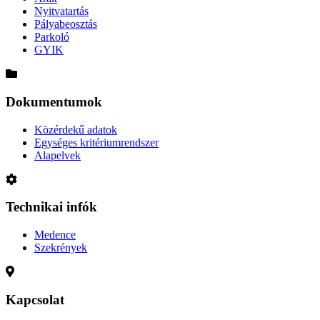
Nyitvatartás
Pályabeosztás
Parkoló
GYIK
Dokumentumok
Közérdekű adatok
Egységes kritériumrendszer
Alapelvek
Technikai infók
Medence
Szekrények
Kapcsolat