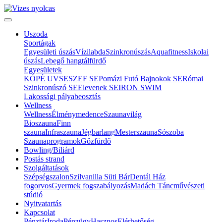
Uszoda
Sportágak
Egyesületi úszás
Vízilabda
Szinkronúszás
Aquafitness
Iskolai
úszás
Lebegő hangtálfürdő
Egyesületek
KÓPÉ UVSE
SZEF SE
Pomázi Futó Bajnokok SE
Római
Szinkronúszó SE
Elevenek SE
IRON SWIM
Lakossági pályabeosztás
Wellness
Wellness
Élménymedence
Szaunavilág
Bioszauna
Finn
szauna
Infraszauna
Jégbarlang
Mesterszauna
Sószoba
Szaunaprogramok
Gőzfürdő
Bowling/Biliárd
Postás strand
Szolgáltatások
Szépségszalon
Szilvanilla Süti Bár
Dentál Ház
fogorvos
Gyermek fogszabályozás
Madách Táncművészeti
stúdió
Nyitvatartás
Kapcsolat
Pénztár
Iroda
Pénzügy
Hasznos
Elérhetőség