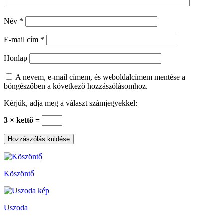
Név
*
E-mail cím
*
Honlap
A nevem, e-mail címem, és weboldalcímem mentése a
böngészőben a következő hozzászólásomhoz.
Kérjük, adja meg a választ számjegyekkel:
3 × kettő =
Köszöntő
Uszoda