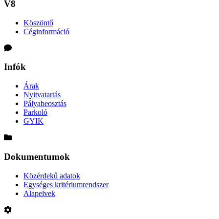
V8
Köszöntő
Céginformáció
Infók
Árak
Nyitvatartás
Pályabeosztás
Parkoló
GYIK
Dokumentumok
Közérdekű adatok
Egységes kritériumrendszer
Alapelvek