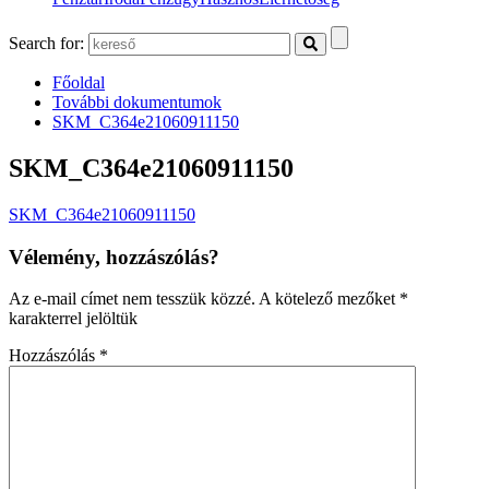
Search for:
Főoldal
További dokumentumok
SKM_C364e21060911150
SKM_C364e21060911150
SKM_C364e21060911150
Vélemény, hozzászólás?
Az e-mail címet nem tesszük közzé.
A kötelező mezőket
*
karakterrel jelöltük
Hozzászólás
*