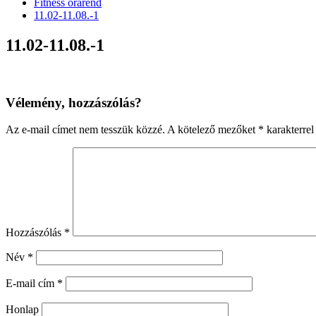
Fitness órarend
11.02-11.08.-1
11.02-11.08.-1
Vélemény, hozzászólás?
Az e-mail címet nem tesszük közzé.
A kötelező mezőket
*
karakterrel 
Hozzászólás
*
Név
*
E-mail cím
*
Honlap