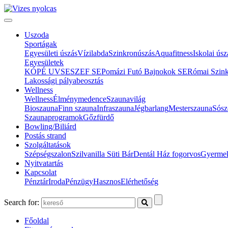
Uszoda
Sportágak
Egyesületi úszás
Vízilabda
Szinkronúszás
Aquafitness
Iskolai úsz
Egyesületek
KÓPÉ UVSE
SZEF SE
Pomázi Futó Bajnokok SE
Római Szin
Lakossági pályabeosztás
Wellness
Wellness
Élménymedence
Szaunavilág
Bioszauna
Finn szauna
Infraszauna
Jégbarlang
Mesterszauna
Sósz
Szaunaprogramok
Gőzfürdő
Bowling/Biliárd
Postás strand
Szolgáltatások
Szépségszalon
Szilvanilla Süti Bár
Dentál Ház fogorvos
Gyermek
Nyitvatartás
Kapcsolat
Pénztár
Iroda
Pénzügy
Hasznos
Elérhetőség
Search for:
Főoldal