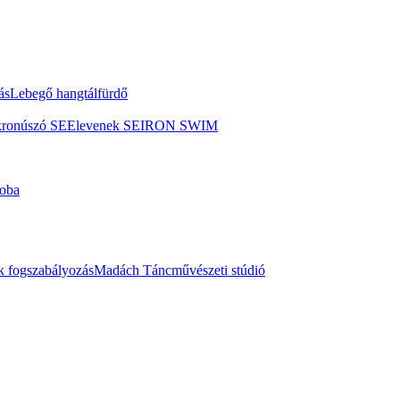
ás
Lebegő hangtálfürdő
kronúszó SE
Elevenek SE
IRON SWIM
oba
 fogszabályozás
Madách Táncművészeti stúdió