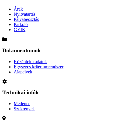
Árak
Nyitvatartás
Pályabeosztás
Parkoló
GYIK
Dokumentumok
Közérdekű adatok
Egységes kritériumrendszer
Alapelvek
Technikai infók
Medence
Szekrények