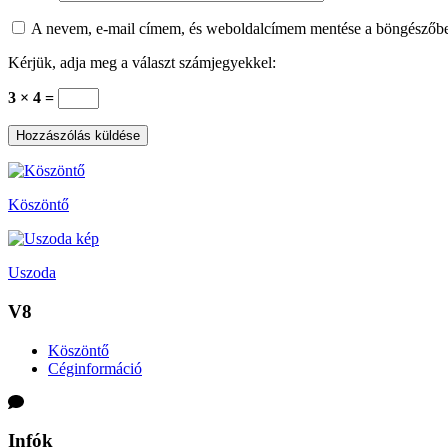
A nevem, e-mail címem, és weboldalcímem mentése a böngészőb
Kérjük, adja meg a választ számjegyekkel:
3 × 4 =
Köszöntő
Uszoda
V8
Köszöntő
Céginformáció
Infók