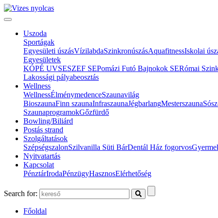
Uszoda
Sportágak
Egyesületi úszás
Vízilabda
Szinkronúszás
Aquafitness
Iskolai úsz
Egyesületek
KÓPÉ UVSE
SZEF SE
Pomázi Futó Bajnokok SE
Római Szin
Lakossági pályabeosztás
Wellness
Wellness
Élménymedence
Szaunavilág
Bioszauna
Finn szauna
Infraszauna
Jégbarlang
Mesterszauna
Sósz
Szaunaprogramok
Gőzfürdő
Bowling/Biliárd
Postás strand
Szolgáltatások
Szépségszalon
Szilvanilla Süti Bár
Dentál Ház fogorvos
Gyermek
Nyitvatartás
Kapcsolat
Pénztár
Iroda
Pénzügy
Hasznos
Elérhetőség
Search for:
Főoldal