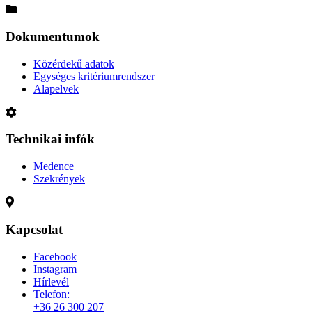
Dokumentumok
Közérdekű adatok
Egységes kritériumrendszer
Alapelvek
Technikai infók
Medence
Szekrények
Kapcsolat
Facebook
Instagram
Hírlevél
Telefon:
+36 26 300 207