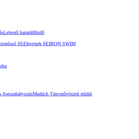
ás
Lebegő hangtálfürdő
kronúszó SE
Elevenek SE
IRON SWIM
oba
 fogszabályozás
Madách Táncművészeti stúdió