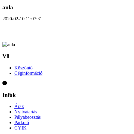
aula
2020-02-10 11:07:31
V8
Köszöntő
Céginformáció
Infók
Árak
Nyitvatartás
Pályabeosztás
Parkoló
GYIK